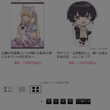
お隣の天使様にいつの間にか駄目人間
TVアニメ「上伊那ぼたん、酔へる姿は
にされていた件2 B2タペ...
百合の花」 ぷにこれ！ア...
価格：3,300円(税込)
価格：1,023円(税込)
1 / 180ページ
（全5377件）
1
2
3
4
5
次へ