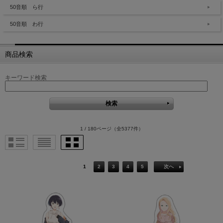
50音順 ら行
50音順 わ行
商品検索
キーワード検索
1 / 180ページ
（全5377件）
1
2
3
4
5
次へ