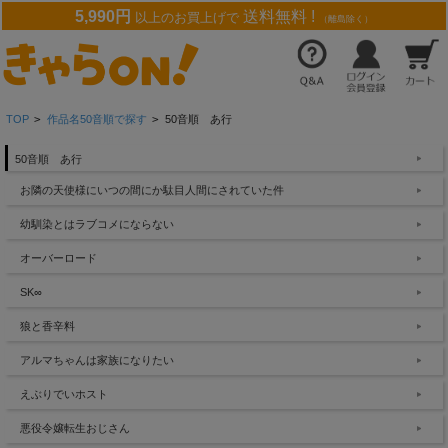
5,990円
送料無料 !
以上のお買上げで
（離島除く）
TOP
>
作品名50音順で探す
>
50音順 あ行
50音順 あ行
お隣の天使様にいつの間にか駄目人間にされていた件
幼馴染とはラブコメにならない
オーバーロード
SK∞
狼と香辛料
アルマちゃんは家族になりたい
えぶりでいホスト
悪役令嬢転生おじさん