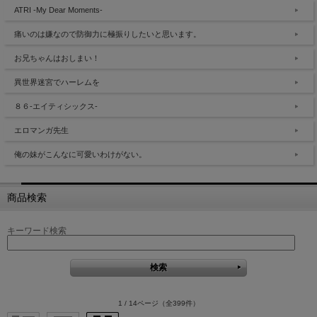
ATRI -My Dear Moments-
痛いのは嫌なので防御力に極振りしたいと思います。
お兄ちゃんはおしまい！
異世界迷宮でハーレムを
８６-エイティシックス-
エロマンガ先生
俺の妹がこんなに可愛いわけがない。
商品検索
キーワード検索
1 / 14ページ
（全399件）