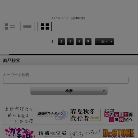
1 / 14ページ
（全399件）
1
2
3
4
5
次へ
商品検索
キーワード検索