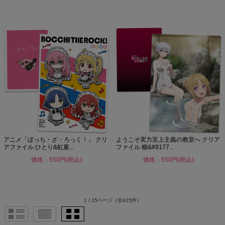
アニメ「ぼっち・ざ・ろっく！」 クリ
ようこそ実力至上主義の教室へ クリア
アファイル ひとり&虹夏...
ファイル 櫛&#9177...
価格：550円(税込)
価格：550円(税込)
1 / 15ページ
（全425件）