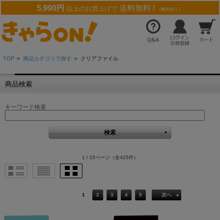
5,990円
送料無料 !
以上のお買上げで
（離島除く）
TOP
>
商品カテゴリで探す
>
クリアファイル
商品検索
キーワード検索
1 / 15ページ
（全425件）
1
2
3
4
5
次へ