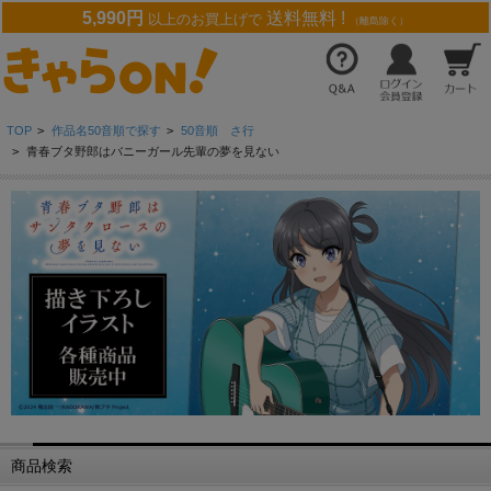
5,990円
送料無料 !
以上のお買上げで
（離島除く）
TOP
>
作品名50音順で探す
>
50音順 さ行
>
青春ブタ野郎はバニーガール先輩の夢を見ない
商品検索