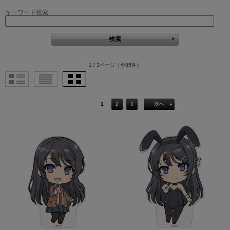
キーワード検索
1 / 3ページ
（全85件）
1
2
3
次へ