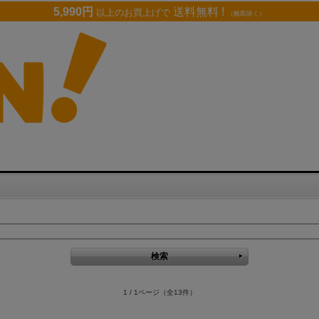
5,990円
送料無料 !
以上のお買上げで
（離島除く）
1 / 1ページ
（全13件）