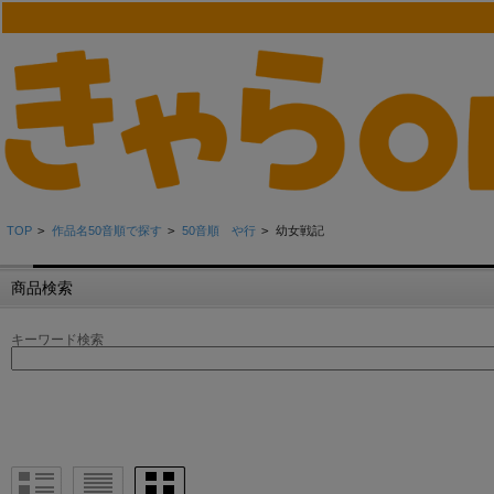
TOP
>
作品名50音順で探す
>
50音順 や行
>
幼女戦記
商品検索
キーワード検索