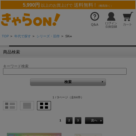
5,990円
送料無料 !
以上のお買上げで
（離島除く）
TOP
>
年代で探す
>
シリーズ・旧作
>
SK∞
商品検索
キーワード検索
1 / 3ページ
（全64件）
1
2
3
次へ