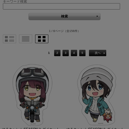
キーワード検索
1 / 6ページ
（全156件）
1
2
3
4
5
次へ