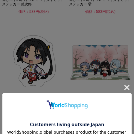
ステッカー 弧次郎
ステッカー 雫
価格：583円(税込)
価格：583円(税込)
逃げ上手の若君 ついてっくダイカット
逃げ上手の若君 ついてっくアクリルジ
ステッカー 北条時行
オラマ 弧次郎&亜也子&...
価格：583円(税込)
価格：1,870円(税込)