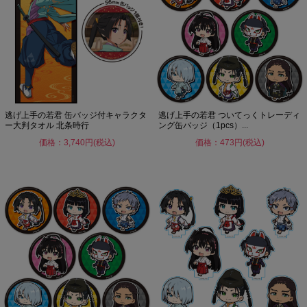
逃げ上手の若君 缶バッジ付キャラクタ
逃げ上手の若君 ついてっくトレーディ
ー大判タオル 北条時行
ング缶バッジ（1pcs）...
価格：3,740円(税込)
価格：473円(税込)