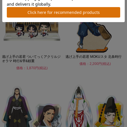
逃げ上手の若君 ついてっくアクリルジ
逃げ上手の若君 MOKUスタ 北条時行
オラマ 時行&雫&頼重
価格：2,200円(税込)
価格：1,870円(税込)