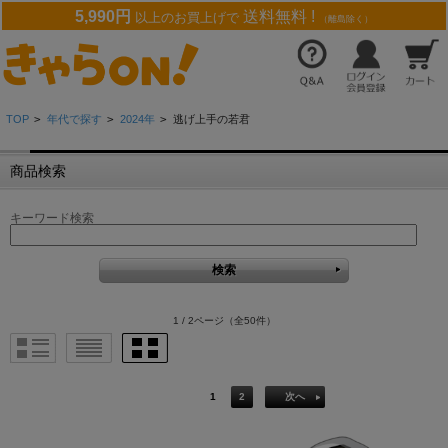
5,990円
送料無料 !
以上のお買上げで
（離島除く）
TOP
>
年代で探す
>
2024年
>
逃げ上手の若君
商品検索
キーワード検索
1 / 2ページ
（全50件）
1
2
次へ