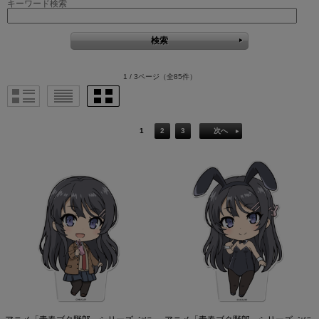
キーワード検索
1 / 3ページ
（全85件）
1
2
3
次へ