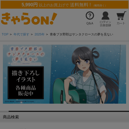
5,990円
送料無料 !
以上のお買上げで
（離島除く）
TOP
>
年代で探す
>
2025年
>
青春ブタ野郎はサンタクロースの夢を見ない
商品検索