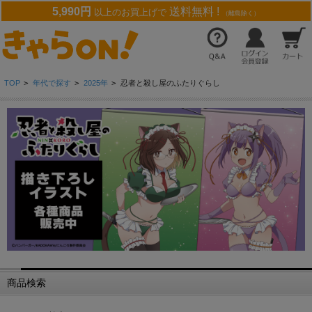
5,990円
送料無料 !
以上のお買上げで
（離島除く）
TOP
>
年代で探す
>
2025年
>
忍者と殺し屋のふたりぐらし
商品検索