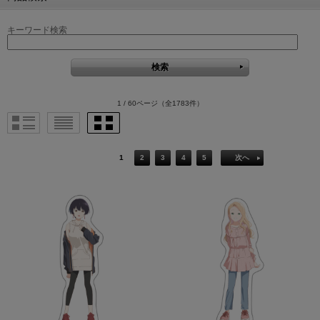
キーワード検索
1 / 60ページ
（全1783件）
1
2
3
4
5
次へ