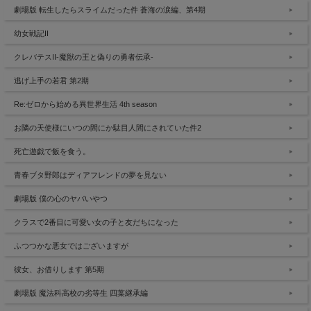
劇場版 転生したらスライムだった件 蒼海の涙編、第4期
幼女戦記II
クレバテスII-魔獣の王と偽りの勇者伝承-
逃げ上手の若君 第2期
Re:ゼロから始める異世界生活 4th season
お隣の天使様にいつの間にか駄目人間にされていた件2
死亡遊戯で飯を食う。
青春ブタ野郎はディアフレンドの夢を見ない
劇場版 僕の心のヤバいやつ
クラスで2番目に可愛い女の子と友だちになった
ふつつかな悪女ではございますが
彼女、お借りします 第5期
劇場版 魔法科高校の劣等生 四葉継承編