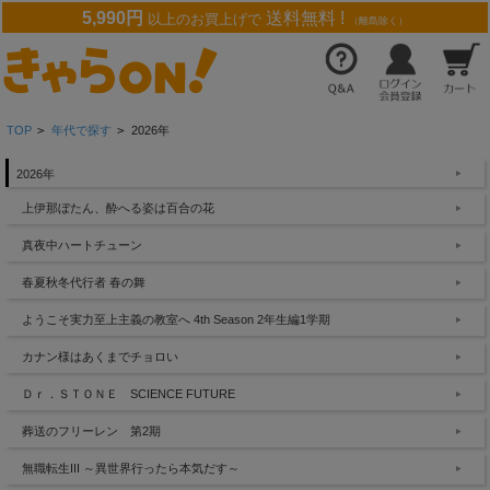
5,990円
送料無料 !
以上のお買上げで
（離島除く）
TOP
>
年代で探す
>
2026年
2026年
上伊那ぼたん、酔へる姿は百合の花
真夜中ハートチューン
春夏秋冬代行者 春の舞
ようこそ実力至上主義の教室へ 4th Season 2年生編1学期
カナン様はあくまでチョロい
Ｄｒ．ＳＴＯＮＥ SCIENCE FUTURE
葬送のフリーレン 第2期
無職転生III ～異世界行ったら本気だす～