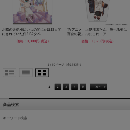
お隣の天使様にいつの間にか駄目人間
TVアニメ「上伊那ぼたん、酔へる姿は
にされていた件2 B2タペ...
百合の花」 ぷにこれ！ア...
価格：3,300円(税込)
価格：1,023円(税込)
1 / 60ページ
（全1783件）
1
2
3
4
5
次へ
商品検索
キーワード検索