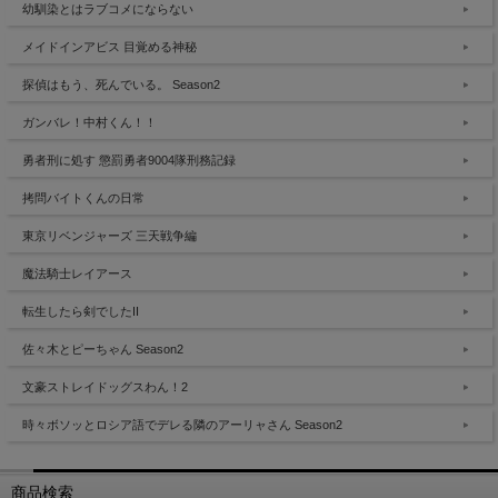
幼馴染とはラブコメにならない
メイドインアビス 目覚める神秘
探偵はもう、死んでいる。 Season2
ガンバレ！中村くん！！
勇者刑に処す 懲罰勇者9004隊刑務記録
拷問バイトくんの日常
東京リベンジャーズ 三天戦争編
魔法騎士レイアース
転生したら剣でしたII
佐々木とピーちゃん Season2
文豪ストレイドッグスわん！2
時々ボソッとロシア語でデレる隣のアーリャさん Season2
商品検索