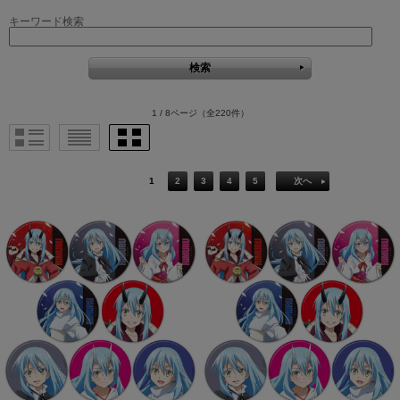
キーワード検索
1 / 8ページ
（全220件）
1
2
3
4
5
次へ