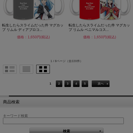
転生したらスライムだった件 マグカッ
転生したらスライムだった件 マグカッ
プ リムル ディアブロコ...
プ リムル ベニマルコス...
価格：1,650円(税込)
価格：1,650円(税込)
1 / 8ページ
（全220件）
1
2
3
4
5
次へ
商品検索
キーワード検索