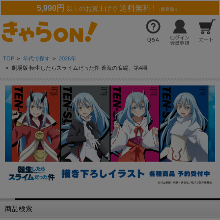
5,990円
送料無料 !
以上のお買上げで
（離島除く）
TOP
>
年代で探す
>
2026年
>
劇場版 転生したらスライムだった件 蒼海の涙編、第4期
商品検索