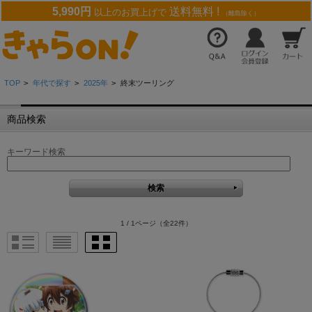
5,990円
送料無料 !
以上のお買上げで
（離島除く）
TOP
>
年代で探す
>
2025年
>
終末ツーリング
商品検索
キーワード検索
1 / 1ページ
（全22件）