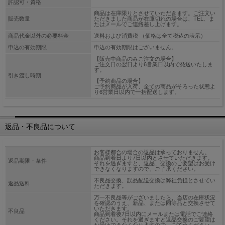
許認可・資格
商品は在庫限りとさせていただきます。ご注文い
販売数量
ただきました商品が在庫切れの場合は、TEL、ま
たはメールでご連絡差し上げます。
商品代金以外の必要料金
送料および消費税 （価格は全て税込の表示）
申込の有効期限
申込の有効期限はございません。
【販売中商品のみご注文の場合】
ご注文日の翌日より6営業日以内で発送いたしま
す。
引き渡し時期
【予約商品の場合】
ご予約商品が入荷、全ての商品がそろった状態よ
り6営業日以内で一括配送します。
返品・不良品について
お客様都合の場合の返品は承っておりません。
商品到着日より7日以内とさせていただきます。
返品期限・条件
それを過ぎますと、返品、交換のご要望はお受け
できなくなりますので、ご了承ください。
不良品交換、誤品配送交換は弊社負担とさせてい
返品送料
ただきます。
万一不良品等がございましたら、当店の在庫状況
を確認のうえ、新品、または同等品と交換させて
いただきます。
不良品
商品到着後7日以内にメールまたは電話でご連絡
ください。それを過ぎますと返品交換のご要望は