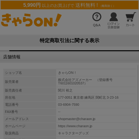
5,990円
送料無料 !
以上のお買上げで
（離島除く）
特定商取引法に関する表示
店舗情報
ショップ名
きゃらON！
株式会社アズメーカー （登録番号
販売業者
T6011601020537）
販売責任者
関川 裕之
所在地
177-0051 東京都 練馬区 関町北 3-23-16
電話番号
03-6904-7590
FAX番号
--
メールアドレス
shopmaster@charaon.jp
ホームページ
https://www.charaon.jp
取扱商品
キャラクターグッズ