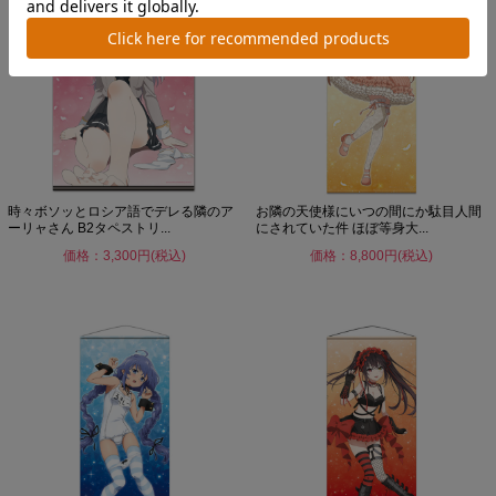
時々ボソッとロシア語でデレる隣のア
お隣の天使様にいつの間にか駄目人間
ーリャさん B2タペストリ...
にされていた件 ほぼ等身大...
価格：3,300円(税込)
価格：8,800円(税込)