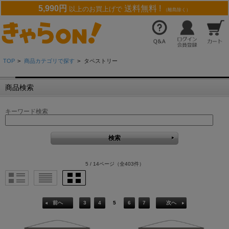
5,990円
送料無料 !
以上のお買上げで
（離島除く）
TOP
>
商品カテゴリで探す
>
タペストリー
商品検索
キーワード検索
5 / 14ページ
（全403件）
前へ
3
4
5
6
7
次へ