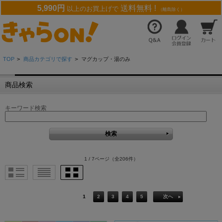
5,990円
送料無料 !
以上のお買上げで
（離島除く）
TOP
>
商品カテゴリで探す
>
マグカップ・湯のみ
商品検索
キーワード検索
1 / 7ページ
（全206件）
1
2
3
4
5
次へ