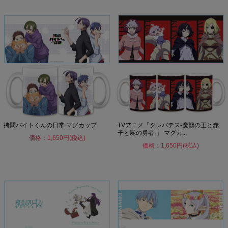
拷問バイトくんの日常 マグカップ
TVアニメ「クレバテス-魔獣の王と赤
子と屍の勇者-」 マグカ...
価格：1,650円(税込)
価格：1,650円(税込)