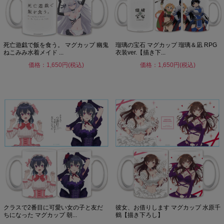
死亡遊戯で飯を食う。 マグカップ 幽鬼
瑠璃の宝石 マグカップ 瑠璃＆凪 RPG
ねこみみ水着メイド ...
衣装ver.【描き下...
価格：1,650円(税込)
価格：1,650円(税込)
クラスで2番目に可愛い女の子と友だ
彼女、お借りします マグカップ 水原千
ちになった マグカップ 朝...
鶴【描き下ろし】