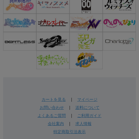
カートを見る
|
マイページ
お問い合わせ
|
送料について
よくあるご質問
|
ご利用ガイド
会社案内
|
求人情報
特定商取引法表示