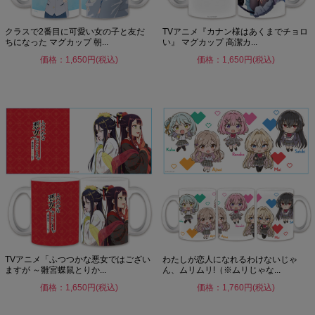
クラスで2番目に可愛い女の子と友だ
TVアニメ『カナン様はあくまでチョロ
ちになった マグカップ 朝...
い』 マグカップ 高潔カ...
価格：1,650円(税込)
価格：1,650円(税込)
TVアニメ「ふつつかな悪女ではござい
わたしが恋人になれるわけないじゃ
ますが ～雛宮蝶鼠とりか...
ん、ムリムリ!（※ムリじゃな...
価格：1,650円(税込)
価格：1,760円(税込)