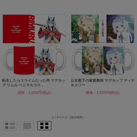
転生したらスライムだった件 マグカッ
公女殿下の家庭教師 マグカップ ティナ
プ リムル ベニマルコス...
＆エリー
価格：1,650円(税込)
価格：1,650円(税込)
1 / 7ページ
（全206件）