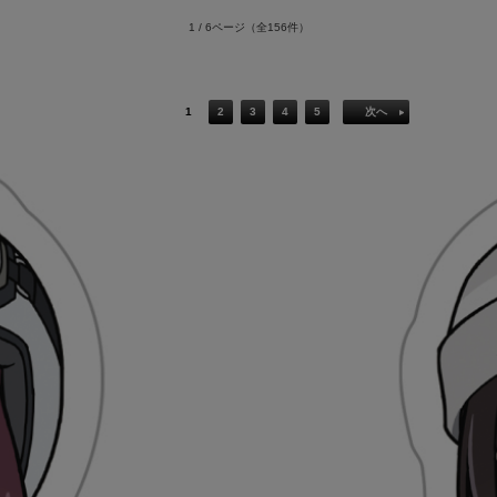
1 / 6ページ
（全156件）
1
2
3
4
5
次へ