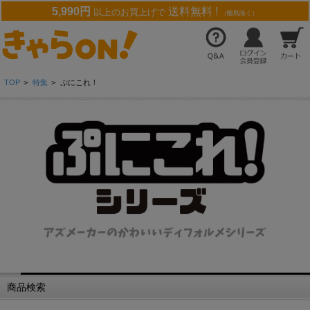
5,990円
送料無料 !
以上のお買上げで
（離島除く）
TOP
>
特集
>
ぷにこれ！
商品検索