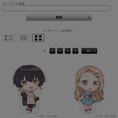
キーワード検索
1 / 17ページ
（全488件）
1
2
3
4
5
次へ