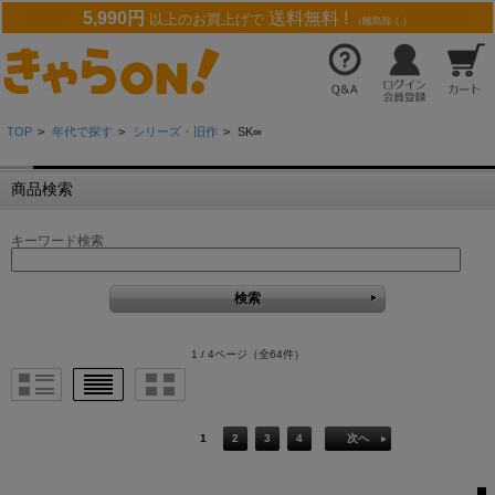
5,990円
送料無料 !
以上のお買上げで
（離島除く）
TOP
>
年代で探す
>
シリーズ・旧作
>
SK∞
商品検索
キーワード検索
1 / 4ページ
（全64件）
1
2
3
4
次へ