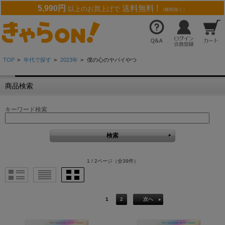
5,990円
送料無料 !
以上のお買上げで
（離島除く）
TOP
>
年代で探す
>
2023年
>
僕の心のヤバイやつ
商品検索
キーワード検索
1 / 2ページ
（全39件）
1
2
次へ