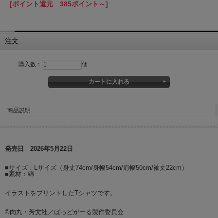
[ポイント還元 385ポイント～]
注文
購入数：
個
商品説明
発売日 2026年5月22日
■サイズ：Lサイズ（身丈74cm/身幅54cm/肩幅50cm/袖丈22cm）
■素材：綿
イラストをプリントしたTシャツです。
©肉丸・芳文社／ばっどがーる製作委員会