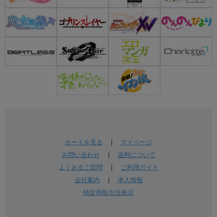
カートを見る
|
マイページ
お問い合わせ
|
送料について
よくあるご質問
|
ご利用ガイド
会社案内
|
求人情報
特定商取引法表示