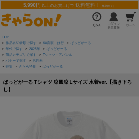
5,990円
送料無料 !
以上のお買上げで
（離島除く）
TOP
>
作品名50音順で探す
>
50音順 は行
>
ばっどがーる
>
年代で探す
>
2025年
>
ばっどがーる
>
商品カテゴリで探す
>
Tシャツ・アパレル
>
バナーで探す
>
男性向
>
特集
>
きらら特集
>
ばっどがーる
ばっどがーる Tシャツ 涼風涼 Lサイズ 水着ver.【描き下ろ
し】