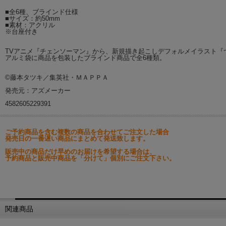
■全6種、ブラインド仕様
■サイズ：約50mm
■素材：アクリル
※台座付き
TVアニメ『チェンソーマン』から、新規描き起こしデフォルメイラスト『
アルミ袋に商品を包装したブラインド商品で全6種類。
©藤本タツキ／集英社・ＭＡＰＰＡ
発売元：アズメーカー
4582605229391
ご予約商品を含む複数の商品を合わせてご注文した場合
発売日の一番遅い商品にまとめて発送致します。
販売中の商品だけ早めのお届けを希望する場合は、
予約商品と販売中商品を「分けて」個別にご注文下さい。
関連商品