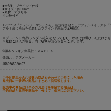
■全6種、ブラインド仕様
■サイズ：約50mm
■素材：アクリル
※台座付き
TVアニメ『チェンソーマン』から、新規描き起こしデフォルメイラスト『
アルミ袋に商品を包装したブラインド商品で全6種類。
※ブラインド商品(ランダム封入)となっており、絵柄はお選びいただけませ
※複数ご購入の場合、同じ絵柄が出る場合もございます。
©藤本タツキ／集英社・ＭＡＰＰＡ
発売元：アズメーカー
4582605229407
ご予約商品を含む複数の商品を合わせてご注文した場合
発売日の一番遅い商品にまとめて発送致します。
販売中の商品だけ早めのお届けを希望する場合は、
予約商品と販売中商品を「分けて」個別にご注文下さい。