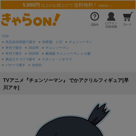
5,990円
送料無料 !
以上のお買上げで
（離島除く）
TOP
>
作品名50音順で探す
>
50音順 た行
>
チェンソーマン
>
年代で探す
>
2022年
>
チェンソーマン
>
年代で探す
>
2025年
>
劇場版 チェンソーマン レゼ篇
>
商品カテゴリで探す
>
スタンド・ジオラマ
>
バナーで探す
>
女性向
TVアニメ『チェンソーマン』 でかアクリルフィギュア[早
川アキ]