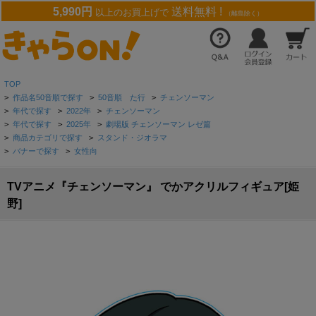
5,990円
送料無料 !
以上のお買上げで
（離島除く）
TOP
>
作品名50音順で探す
>
50音順 た行
>
チェンソーマン
>
年代で探す
>
2022年
>
チェンソーマン
>
年代で探す
>
2025年
>
劇場版 チェンソーマン レゼ篇
>
商品カテゴリで探す
>
スタンド・ジオラマ
>
バナーで探す
>
女性向
TVアニメ『チェンソーマン』 でかアクリルフィギュア[姫
野]