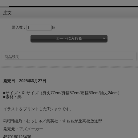
注文
購入数：
個
商品説明
発売日 2025年6月27日
■サイズ：XLサイズ（身丈77cm/身幅57cm/肩幅53cm/袖丈24cm）
■素材：綿
イラストをプリントしたTシャツです。
©武田綾乃・むっしゅ／集英社・すももが丘高校放送部
発売元：アズメーカー
4570180125436