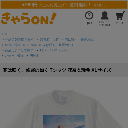
5,990円
送料無料 !
以上のお買上げで
（離島除く）
TOP
>
作品名50音順で探す
>
50音順 は行
>
花は咲く、修羅の如く
>
年代で探す
>
2025年
>
花は咲く、修羅の如く
>
商品カテゴリで探す
>
Tシャツ・アパレル
>
バナーで探す
>
男性向
花は咲く、修羅の如く Tシャツ 花奈＆瑞希 XLサイズ