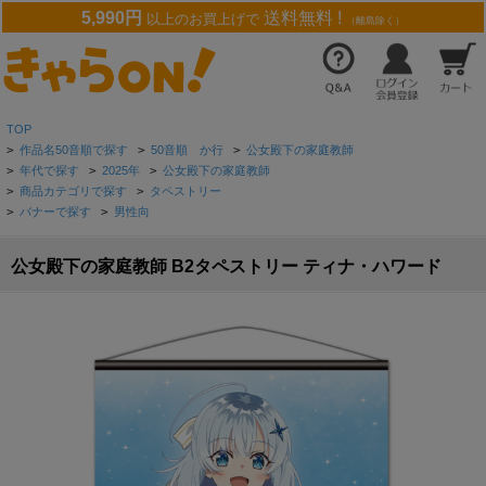
5,990円
送料無料 !
以上のお買上げで
（離島除く）
TOP
>
作品名50音順で探す
>
50音順 か行
>
公女殿下の家庭教師
>
年代で探す
>
2025年
>
公女殿下の家庭教師
>
商品カテゴリで探す
>
タペストリー
>
バナーで探す
>
男性向
公女殿下の家庭教師 B2タペストリー ティナ・ハワード