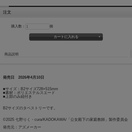
注文
購入数：
個
商品説明
発売日 2026年4月10日
■サイズ：B2サイズ728×515mm
■素材：ポリエステルスエード
■上部のみ紐付き
B2サイズのタペストリーです。
©2025 七野りく・cura/KADOKAWA/「公女殿下の家庭教師」製作委員会
発売元：アズメーカー