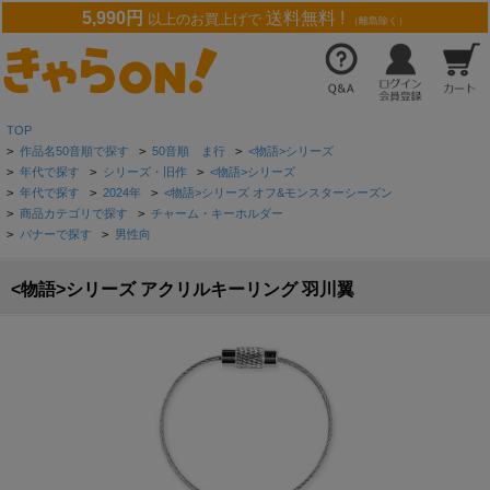
5,990円
送料無料 !
以上のお買上げで
（離島除く）
TOP
>
作品名50音順で探す
>
50音順 ま行
>
<物語>シリーズ
>
年代で探す
>
シリーズ・旧作
>
<物語>シリーズ
>
年代で探す
>
2024年
>
<物語>シリーズ オフ&モンスターシーズン
>
商品カテゴリで探す
>
チャーム・キーホルダー
>
バナーで探す
>
男性向
<物語>シリーズ アクリルキーリング 羽川翼