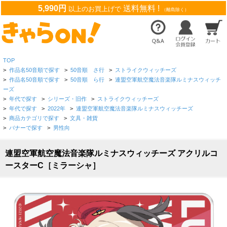
5,990円
送料無料 !
以上のお買上げで
（離島除く）
TOP
>
作品名50音順で探す
>
50音順 さ行
>
ストライクウィッチーズ
>
作品名50音順で探す
>
50音順 ら行
>
連盟空軍航空魔法音楽隊ルミナスウィッチ
ーズ
>
年代で探す
>
シリーズ・旧作
>
ストライクウィッチーズ
>
年代で探す
>
2022年
>
連盟空軍航空魔法音楽隊ルミナスウィッチーズ
>
商品カテゴリで探す
>
文具・雑貨
>
バナーで探す
>
男性向
連盟空軍航空魔法音楽隊ルミナスウィッチーズ アクリルコ
ースターC［ミラーシャ］