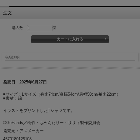
注文
購入数：
個
商品説明
発売日 2025年6月27日
■サイズ：Lサイズ（身丈74cm/身幅54cm/肩幅50cm/袖丈22cm）
■素材：綿
イラストをプリントしたTシャツです。
©GoHands／松竹・もめんたりー・リリィ製作委員会
発売元：アズメーカー
4570180125108