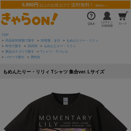
5,990円
送料無料 !
以上のお買上げで
（離島除く）
TOP
>
作品名50音順で探す
>
50音順 ま行
>
もめんたりー・リリィ
>
年代で探す
>
2025年
>
もめんたりー・リリィ
>
商品カテゴリで探す
>
Tシャツ・アパレル
>
バナーで探す
>
男性向
もめんたりー・リリィ Tシャツ 集合ver. Lサイズ