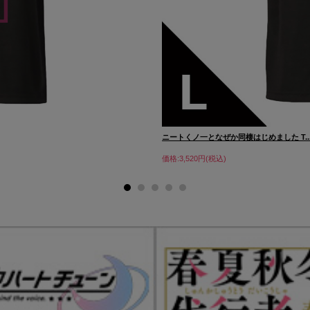
ニートくノ一となぜか同棲はじめました T..
価格:3,520円(税込)