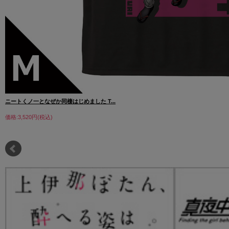
ニートくノ一となぜか同棲はじめました T...
価格:3,520円(税込)