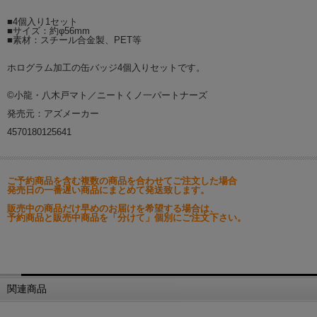
■4個入り1セット
■サイズ：約φ56mm
■素材：スチール合金製、PET等
ホログラム加工の缶バッジ4個入りセットです。
©小龍・八木戸マト／ニートくノ一パートナーズ
発売元：アズメーカー
4570180125641
ご予約商品を含む複数の商品を合わせてご注文した場合
発売日の一番遅い商品にまとめて発送致します。
販売中の商品だけ早めのお届けを希望する場合は、
予約商品と販売中商品を「分けて」個別にご注文下さい。
関連商品