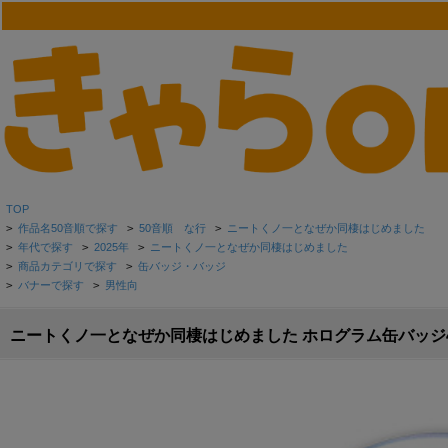
TOP
>
作品名50音順で探す
>
50音順 な行
>
ニートくノ一となぜか同棲はじめました
>
年代で探す
>
2025年
>
ニートくノ一となぜか同棲はじめました
>
商品カテゴリで探す
>
缶バッジ・バッジ
>
バナーで探す
>
男性向
ニートくノ一となぜか同棲はじめました ホログラム缶バッジ