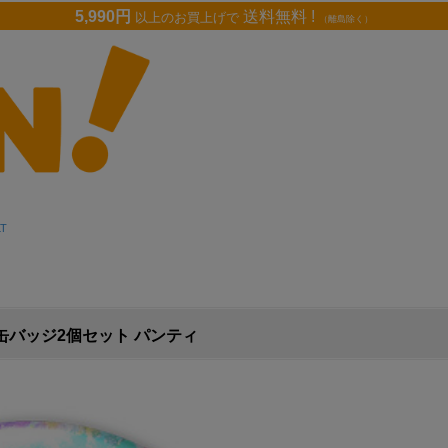
5,990円
送料無料 !
以上のお買上げで
（離島除く）
LT
ログラム缶バッジ2個セット パンティ