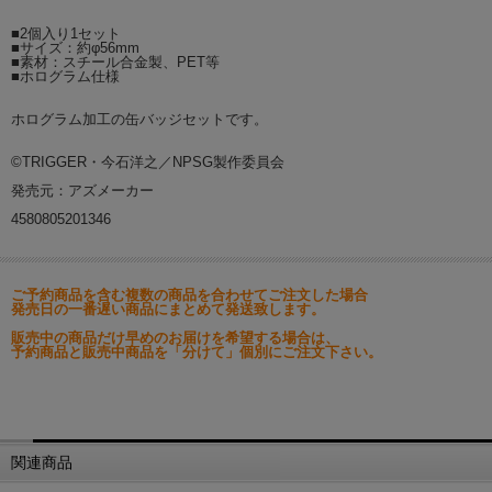
■2個入り1セット
■サイズ：約φ56mm
■素材：スチール合金製、PET等
■ホログラム仕様
ホログラム加工の缶バッジセットです。
©TRIGGER・今石洋之／NPSG製作委員会
発売元：アズメーカー
4580805201346
ご予約商品を含む複数の商品を合わせてご注文した場合
発売日の一番遅い商品にまとめて発送致します。
販売中の商品だけ早めのお届けを希望する場合は、
予約商品と販売中商品を「分けて」個別にご注文下さい。
関連商品