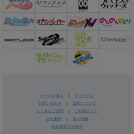
カートを見る
|
マイページ
お問い合わせ
|
送料について
よくあるご質問
|
ご利用ガイド
会社案内
|
求人情報
特定商取引法表示