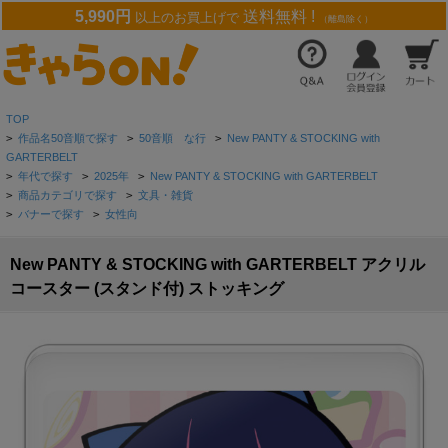
5,990円
送料無料 !
以上のお買上げで
（離島除く）
TOP
>
作品名50音順で探す
>
50音順 な行
>
New PANTY & STOCKING with
GARTERBELT
>
年代で探す
>
2025年
>
New PANTY & STOCKING with GARTERBELT
>
商品カテゴリで探す
>
文具・雑貨
>
バナーで探す
>
女性向
New PANTY & STOCKING with GARTERBELT アクリル
コースター (スタンド付) ストッキング