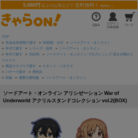
5,990円
送料無料 !
以上のお買上げで
（離島除く）
TOP
>
作品名50音順で探す
>
50音順 さ行
>
ソードアート・オンライン
>
年代で探す
>
シリーズ・旧作
>
ソードアート・オンライン
>
年代で探す
>
2022年
>
ソードアート・オンライン-プログレッシブ-冥き夕闇のス
ケルツォ
>
商品カテゴリで探す
>
スタンド・ジオラマ
>
バナーで探す
>
男性向
>
特集
>
電撃文庫特集
>
ソードアート・オンライン
ソードアート・オンライン アリシゼーション War of
Underworld アクリルスタンドコレクション vol.2(BOX)