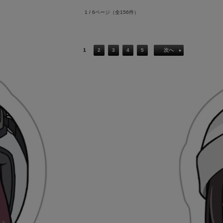
1 / 6ページ
（全156件）
1
2
3
4
5
次へ