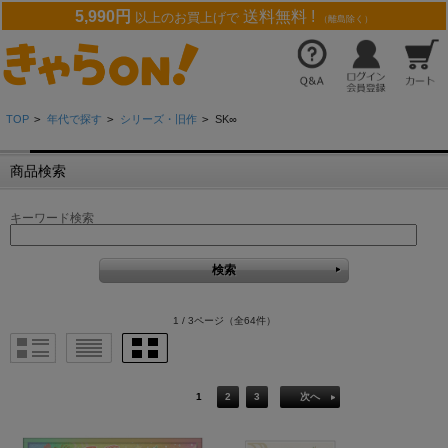
5,990円
送料無料 !
以上のお買上げで
（離島除く）
TOP
>
年代で探す
>
シリーズ・旧作
>
SK∞
商品検索
キーワード検索
1 / 3ページ
（全64件）
1
2
3
次へ