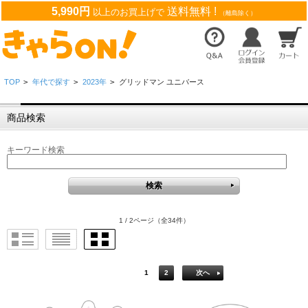
5,990円
送料無料 !
以上のお買上げで
（離島除く）
TOP
>
年代で探す
>
2023年
>
グリッドマン ユニバース
商品検索
キーワード検索
1 / 2ページ
（全34件）
1
2
次へ