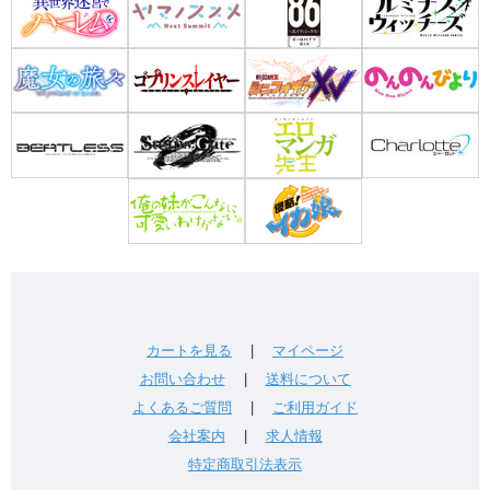
カートを見る
|
マイページ
お問い合わせ
|
送料について
よくあるご質問
|
ご利用ガイド
会社案内
|
求人情報
特定商取引法表示