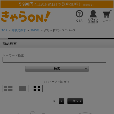
5,990円
送料無料 !
以上のお買上げで
（離島除く）
TOP
>
年代で探す
>
2023年
>
グリッドマン ユニバース
商品検索
キーワード検索
1 / 2ページ
（全34件）
1
2
次へ