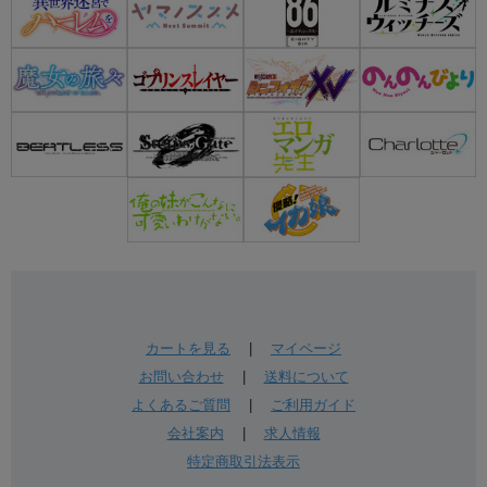
カートを見る
|
マイページ
お問い合わせ
|
送料について
よくあるご質問
|
ご利用ガイド
会社案内
|
求人情報
特定商取引法表示