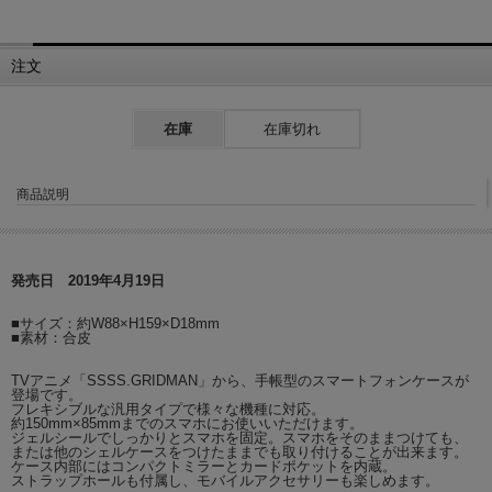
注文
在庫
在庫切れ
商品説明
発売日 2019年4月19日
■サイズ：約W88×H159×D18mm
■素材：合皮
TVアニメ「SSSS.GRIDMAN」から、手帳型のスマートフォンケースが
登場です。
フレキシブルな汎用タイプで様々な機種に対応。
約150mm×85mmまでのスマホにお使いいただけます。
ジェルシールでしっかりとスマホを固定。スマホをそのままつけても、
または他のシェルケースをつけたままでも取り付けることが出来ます。
ケース内部にはコンパクトミラーとカードポケットを内蔵。
ストラップホールも付属し、モバイルアクセサリーも楽しめます。