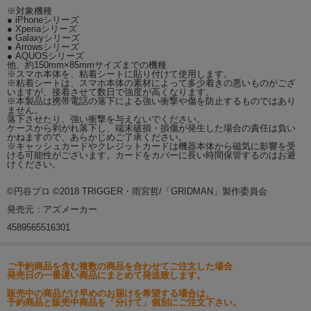
※対象機種
● iPhoneシリーズ
● Xperiaシリーズ
● Galaxyシリーズ
● Arrowsシリーズ
● AQUOSシリーズ
他、約150mm×85mmサイズまでの機種
※スマホ本体を、粘着シートに貼り付けて使用します。
※粘着シートは、スマホ本体の素材によって多少着きの悪いものがござ
いますが、接着させて数日で強度が高くなります。
※本製品は携帯電話の落下による強い衝撃や傷を防止するものではあり
ません。
落下させたり、強い衝撃を与えないでください。
ケースから剥がれ落下し、端末破損・損傷が発生した場合の責任は負い
かねますので、あらかじめご了承ください。
※キャッシュカードやクレジットカードは機器本体から磁気に影響を受
ける可能性がございます。カードをカバーに長い時間保管するのはお避
けください。
©円谷プロ ©2018 TRIGGER・雨宮哲/「GRIDMAN」製作委員会
発売元：アズメーカー
4589565516301
ご予約商品を含む複数の商品を合わせてご注文した場合
発売日の一番遅い商品にまとめて発送致します。
販売中の商品だけ早めのお届けを希望する場合は、
予約商品と販売中商品を「分けて」個別にご注文下さい。