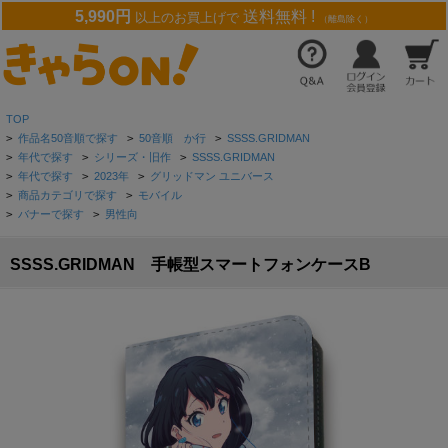
5,990円
送料無料 !
以上のお買上げで
（離島除く）
TOP
>
作品名50音順で探す
>
50音順 か行
>
SSSS.GRIDMAN
>
年代で探す
>
シリーズ・旧作
>
SSSS.GRIDMAN
>
年代で探す
>
2023年
>
グリッドマン ユニバース
>
商品カテゴリで探す
>
モバイル
>
バナーで探す
>
男性向
SSSS.GRIDMAN 手帳型スマートフォンケースB