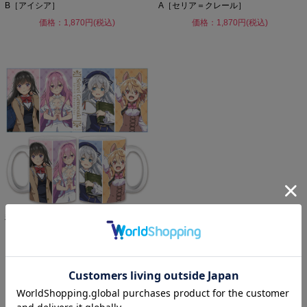
B［アイシア］
A［セリア＝クレール］
価格：1,870円(税込)
価格：1,870円(税込)
精霊幻想記 マグカップ
価格：1,650円(税込)
1 / 1ページ
（全13件）