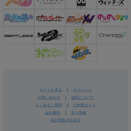
カートを見る
|
マイページ
お問い合わせ
|
送料について
よくあるご質問
|
ご利用ガイド
会社案内
|
求人情報
特定商取引法表示