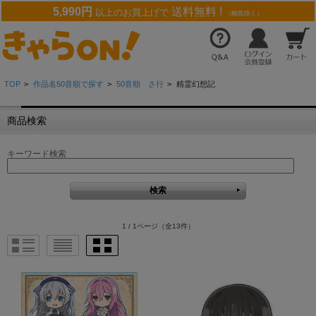
5,990円
送料無料 !
以上のお買上げで
（離島除く）
TOP
>
作品名50音順で探す
>
50音順 さ行
>
精霊幻想記
商品検索
キーワード検索
1 / 1ページ
（全13件）