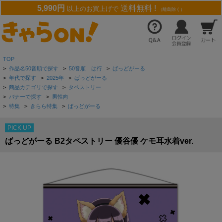
5,990円
送料無料 !
以上のお買上げで
（離島除く）
TOP
>
作品名50音順で探す
>
50音順 は行
>
ばっどがーる
>
年代で探す
>
2025年
>
ばっどがーる
>
商品カテゴリで探す
>
タペストリー
>
バナーで探す
>
男性向
>
特集
>
きらら特集
>
ばっどがーる
PICK UP
ばっどがーる B2タペストリー 優谷優 ケモ耳水着ver.