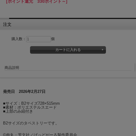
[ポイント還元 330ポイント～]
注文
購入数：
個
商品説明
発売日 2026年2月27日
■サイズ：B2サイズ728×515mm
■素材：ポリエステルスエード
■上部のみ紐付き
B2サイズのタペストリーです。
©肉丸・芳文社／ばっどがーる製作委員会