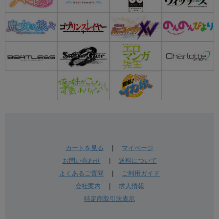
カートを見る
|
マイページ
お問い合わせ
|
送料について
よくあるご質問
|
ご利用ガイド
会社案内
|
求人情報
特定商取引法表示