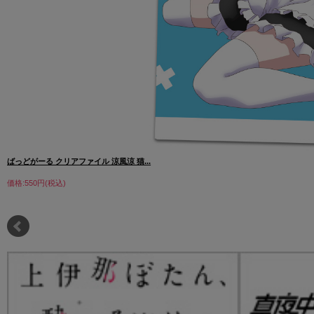
ばっどがーる クリアファイル 涼風涼 猫...
価格:550円(税込)