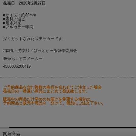
発売日 2026年2月27日
■サイズ：約80mm
■素材：塩ビ
■耐水対光
■フルカラー印刷
ダイカットされたステッカーです。
©肉丸・芳文社／ばっどがーる製作委員会
発売元：アズメーカー
4580805206419
ご予約商品を含む複数の商品を合わせてご注文した場合
発売日の一番遅い商品にまとめて発送致します。
販売中の商品だけ早めのお届けを希望する場合は、
予約商品と販売中商品を「分けて」個別にご注文下さい。
関連商品