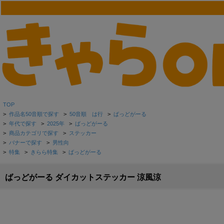
TOP
>
作品名50音順で探す
>
50音順 は行
>
ばっどがーる
>
年代で探す
>
2025年
>
ばっどがーる
>
商品カテゴリで探す
>
ステッカー
>
バナーで探す
>
男性向
>
特集
>
きらら特集
>
ばっどがーる
ばっどがーる ダイカットステッカー 涼風涼