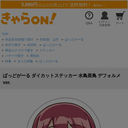
5,990円
送料無料 !
以上のお買上げで
（離島除く）
TOP
>
作品名50音順で探す
>
50音順 は行
>
ばっどがーる
>
年代で探す
>
2025年
>
ばっどがーる
>
商品カテゴリで探す
>
ステッカー
>
バナーで探す
>
男性向
>
特集
>
きらら特集
>
ばっどがーる
ばっどがーる ダイカットステッカー 水鳥亜鳥 デフォルメ
ver.