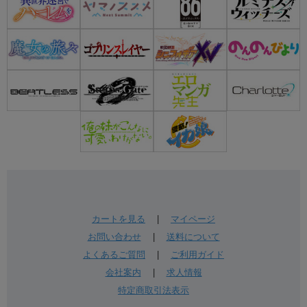
カートを見る
|
マイページ
お問い合わせ
|
送料について
よくあるご質問
|
ご利用ガイド
会社案内
|
求人情報
特定商取引法表示