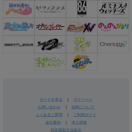
カートを見る
|
マイページ
お問い合わせ
|
送料について
よくあるご質問
|
ご利用ガイド
会社案内
|
求人情報
特定商取引法表示