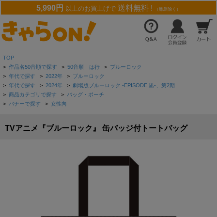
5,990円
送料無料 !
以上のお買上げで
（離島除く）
TOP
>
作品名50音順で探す
>
50音順 は行
>
ブルーロック
>
年代で探す
>
2022年
>
ブルーロック
>
年代で探す
>
2024年
>
劇場版ブルーロック -EPISODE 凪-、第2期
>
商品カテゴリで探す
>
バッグ・ポーチ
>
バナーで探す
>
女性向
TVアニメ『ブルーロック』 缶バッジ付トートバッグ