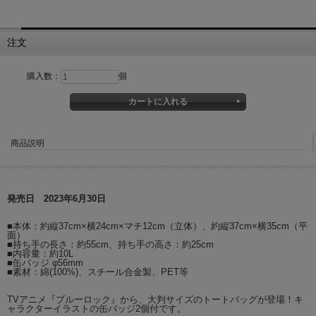
注文
購入数：
個
商品説明
発売日 2023年6月30日
■本体：約縦37cm×横24cm×マチ12cm（立体）、約縦37cm×横35cm（平
面）
■持ち手の長さ：約55cm、持ち手の高さ：約25cm
■内容量：約10L
■缶バッジ φ56mm
■素材：綿(100%)、スチール合金製、PET等
TVアニメ『ブルーロック』から、大判サイズのトートバッグが登場！キ
ャラクターイラストの缶バッジ2個付です。