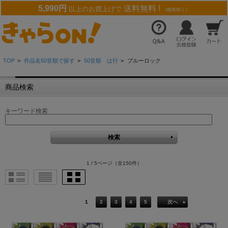
5,990円
送料無料 !
以上のお買上げで
（離島除く）
TOP
>
作品名50音順で探す
>
50音順 は行
>
ブルーロック
商品検索
キーワード検索
1 / 5ページ
（全150件）
1
2
3
4
5
次へ