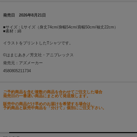
発売日 2026年8月21日
■サイズ：Lサイズ（身丈74cm/身幅54cm/肩幅50cm/袖丈22cm）
■素材：綿
イラストをプリントしたTシャツです。
©はまじあき／芳文社・アニプレックス
発売元：アズメーカー
4580805211734
ご予約商品を含む複数の商品を合わせてご注文した場合
発売日の一番遅い商品にまとめて発送致します。
販売中の商品だけ早めのお届けを希望する場合は、
予約商品と販売中商品を「分けて」個別にご注文下さい。