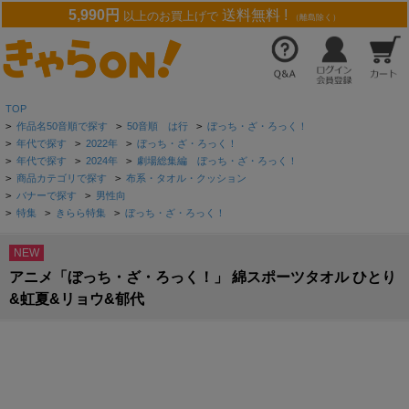
5,990円
送料無料 !
以上のお買上げで
（離島除く）
TOP
>
作品名50音順で探す
>
50音順 は行
>
ぼっち・ざ・ろっく！
>
年代で探す
>
2022年
>
ぼっち・ざ・ろっく！
>
年代で探す
>
2024年
>
劇場総集編 ぼっち・ざ・ろっく！
>
商品カテゴリで探す
>
布系・タオル・クッション
>
バナーで探す
>
男性向
>
特集
>
きらら特集
>
ぼっち・ざ・ろっく！
NEW
アニメ「ぼっち・ざ・ろっく！」 綿スポーツタオル ひとり
&虹夏&リョウ&郁代