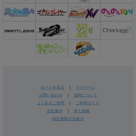
カートを見る
|
マイページ
お問い合わせ
|
送料について
よくあるご質問
|
ご利用ガイド
会社案内
|
求人情報
特定商取引法表示