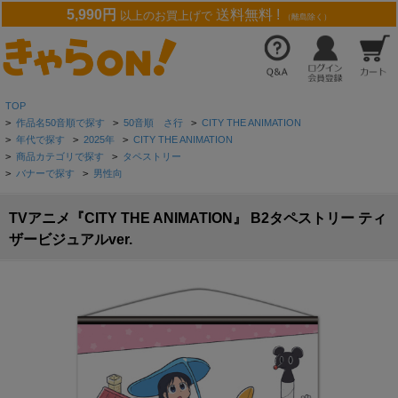
5,990円
送料無料 !
以上のお買上げで
（離島除く）
TOP
>
作品名50音順で探す
>
50音順 さ行
>
CITY THE ANIMATION
>
年代で探す
>
2025年
>
CITY THE ANIMATION
>
商品カテゴリで探す
>
タペストリー
>
バナーで探す
>
男性向
TVアニメ『CITY THE ANIMATION』 B2タペストリー ティ
ザービジュアルver.