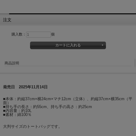
注文
購入数：
個
商品説明
発売日 2025年11月14日
■本体：約縦37cm×横24cm×マチ12cm（立体）、約縦37cm×横35cm（平
面）
■持ち手の長さ：約55cm、持ち手の高さ：約25cm
■内容量：約10L
■素材：綿100％
大判サイズのトートバッグです。