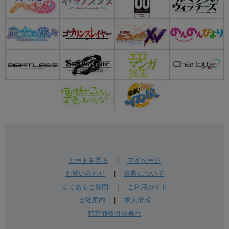
カートを見る
|
マイページ
お問い合わせ
|
送料について
よくあるご質問
|
ご利用ガイド
会社案内
|
求人情報
特定商取引法表示