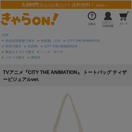
5,990円
送料無料 !
以上のお買上げで
（離島除く）
TOP
>
作品名50音順で探す
>
50音順 さ行
>
CITY THE ANIMATION
>
年代で探す
>
2025年
>
CITY THE ANIMATION
>
商品カテゴリで探す
>
バッグ・ポーチ
>
バナーで探す
>
男性向
TVアニメ『CITY THE ANIMATION』 トートバッグ ティザ
ービジュアルver.