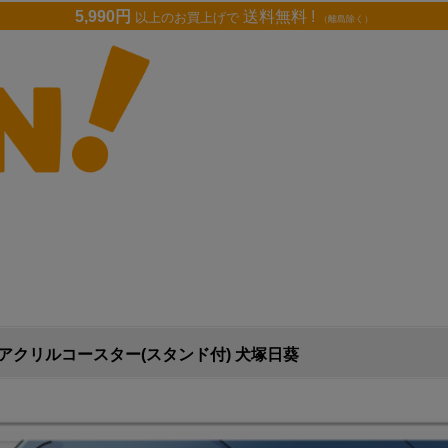
5,990円
送料無料 !
以上のお買上げで
（離島除く）
）
アクリルコースター(スタンド付) 犬塚日葵